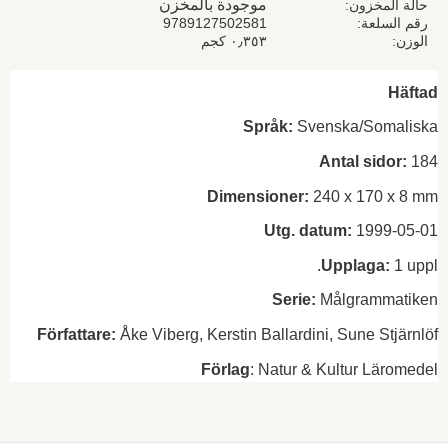
موجودة بالمخزن
حالة المخزون
رقم السلعة
9789127502581
الوزن
٠٫٣٥٣ كجم
Häftad
Språk:
Svenska/Somaliska
Antal sidor:
184
Dimensioner:
240 x 170 x 8 mm
Utg. datum:
1999-05-01
Upplaga:
1 uppl.
Serie:
Målgrammatiken
Författare:
Åke Viberg, Kerstin Ballardini, Sune Stjärnlöf
Förlag
: Natur & Kultur Läromedel