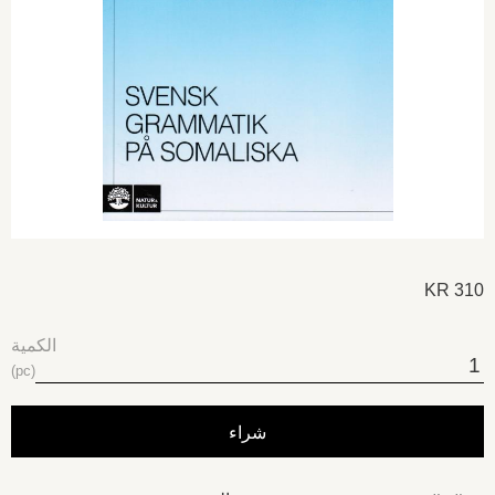
KR
310
الكمية
pc
شراء