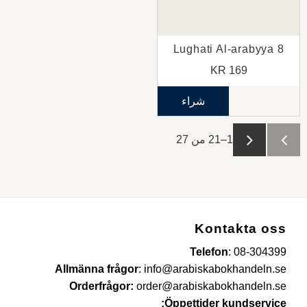
Lughati Al-arabyya 8
KR
169
شراء
1–
21
من
27
Kontakta oss
Telefon
:
08-304399
Allmänna frågor
:
info@arabiskabokhandeln.se
Orderfrågor:
order@arabiskabokhandeln.se
Öppettider kundservice: