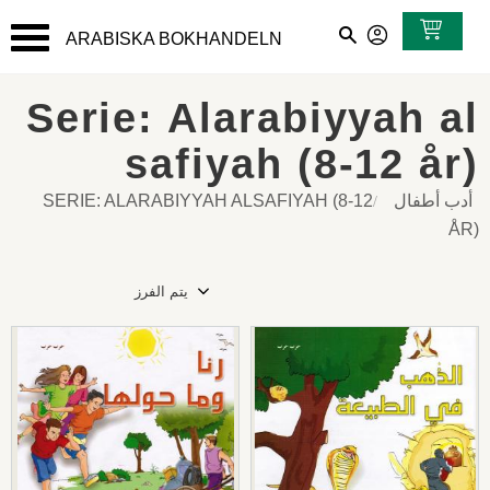
ARABISKA BOKHANDELN
القائمة
Serie: Alarabiyyah al
safiyah (8-12 år)
أدب أطفال
SERIE: ALARABIYYAH ALSAFIYAH (8-12
ÅR)
حد