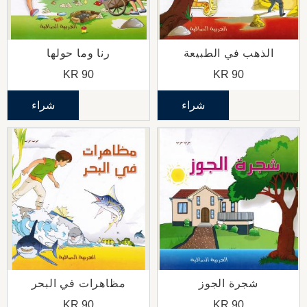
الذهب في الطبيعة
رنا وما حولها
KR
90
KR
90
شراء
شراء
شجرة الجوز
مظاهرات في البحر
KR
90
KR
90