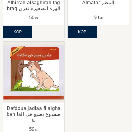
Alhirrah alsaghirah tag
Almatar المطر
hraq الهرة الصغيرة تغرق
50
50
KR
KR
KÖP
KÖP
Dafdoua jadiaa fi algha
bah ضفدوع يضيع في الغا
بة
50
KR