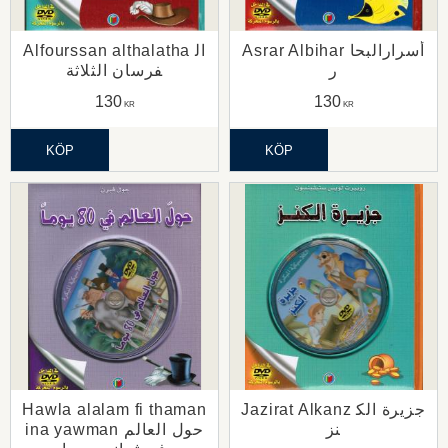
Asrar Albihar أسرارالبحا
Alfourssan althalatha ال
ر
فرسان الثلاثة
130
130
KR
KR
KÖP
KÖP
Hawla alalam fi thaman
Jazirat Alkanz جزيرة الك
نز
ina yawman حول العالم