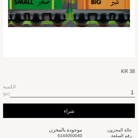
KR
38
الكمية
pc
شراء
موجودة بالمخزن
حالة المخزون
رقم السلعة
6144050040