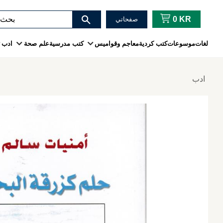
0
KR
صفحاتي
لغات
موسوعات
كتب كردية
معاجم وقواميس
كتب مدرسية
علم صحة
ادب
ادب