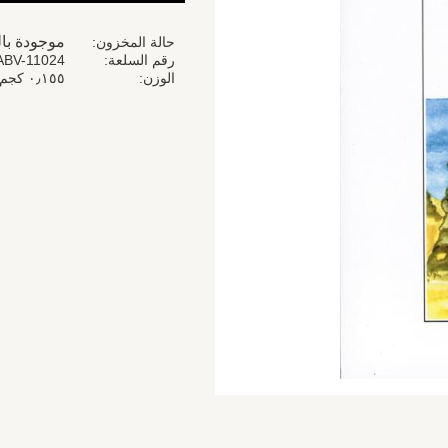
موجودة با
حالة المخزون
رقم السلعة
ABV-11024
الوزن
٠٫١٥٥ كجم