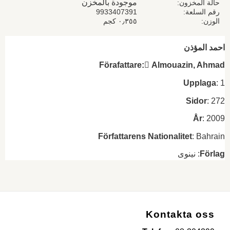
موجودة بالمخزن
حالة المخزون
رقم السلعة
9933407391
الوزن
٠٫٣٥٥ كجم
احمد المؤذن
Förafattare: ِAlmouazin, Ahmad
Upplaga
: 1
Sidor
: 272
År
: 2009
Författarens
Nationalitet
: Bahrain
Förlag
: نينوى
Kontakta oss