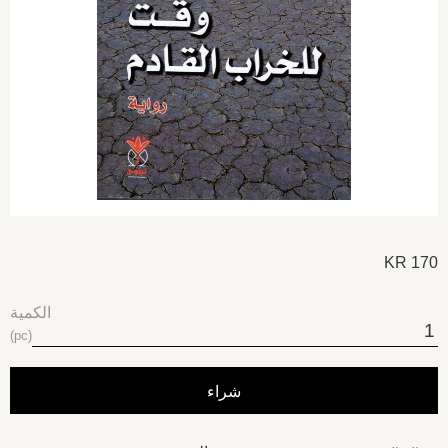
KR
170
الكمية
pc
شراء