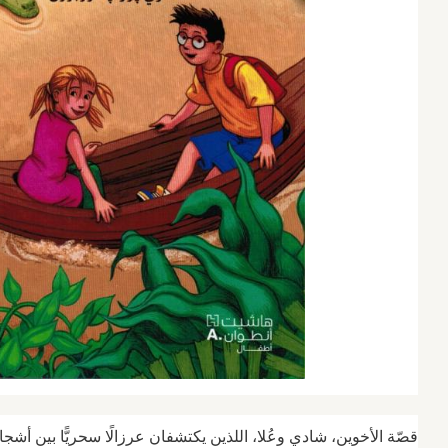
قصّة الأخوين، شادي وعُلا، اللذين يكتشفان عرزالًا سحريًّا بين أشج