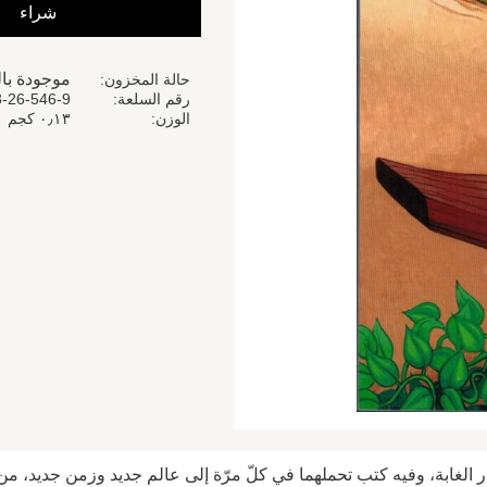
شراء
موجودة با
حالة المخزون
رقم السلعة
-26-546-9
الوزن
٠٫١٣ كجم
ار الغابة، وفيه كتب تحملهما في كلّ مرّة إلى عالم جديد وزمن جديد، من ا