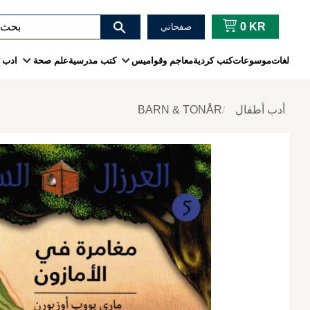
0
KR
صفحاتي
لغات
موسوعات
كتب كردية
معاجم وقواميس
كتب مدرسية
علم صحة
ادب
أدب أطفال
BARN & TONÅR