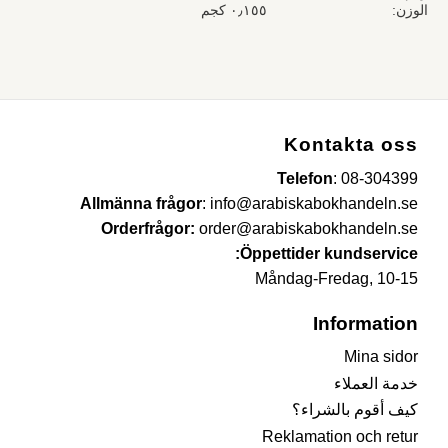
الوزن
٠٫١٥٥ كجم
Kontakta oss
Telefon
:
08-304399
Allmänna frågor
:
info@arabiskabokhandeln.se
Orderfrågor:
order@arabiskabokhandeln.se
Öppettider kundservice:
Måndag-Fredag, 10-15
Information
Mina sidor
خدمة العملاء
كيف أقوم بالشراء؟
Reklamation och retur