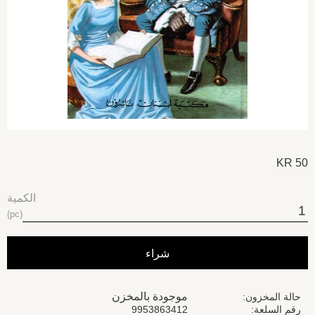
KR
50
الكمية
pc
شراء
موجودة بالمخزن
حالة المخزون
رقم السلعة
9953863412