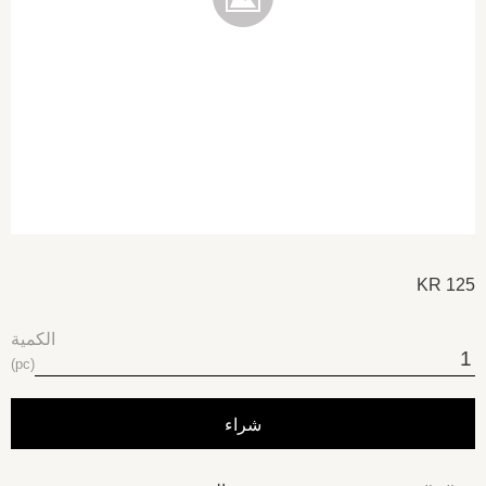
KR
125
الكمية
pc
شراء