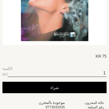
KR
75
الكمية
pc
شراء
موجودة بالمخزن
حالة المخزون
رقم السلعة
9773032035