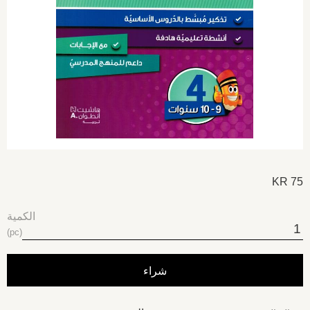
KR
75
الكمية
pc
شراء