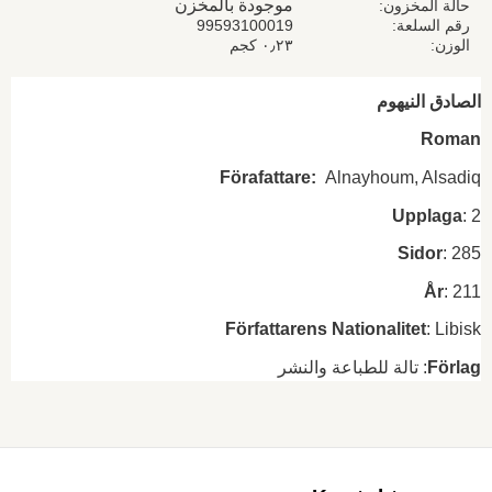
موجودة بالمخزن
حالة المخزون
رقم السلعة
99593100019
الوزن
٠٫٢٣ كجم
الصادق النيهوم
Roman
Förafattare:
Alnayhoum, Alsadiq
Upplaga
: 2
Sidor
: 285
År
: 211
Författarens
Nationalitet
: Libisk
Förlag
: تالة للطباعة والنشر