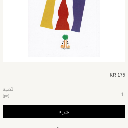
KR
175
الكمية
pc
شراء