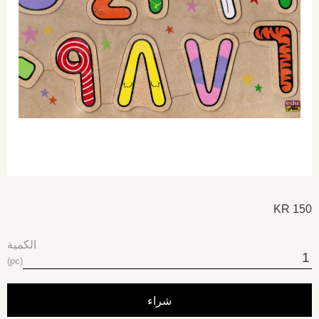
KR
150
الكمية
pc
شراء