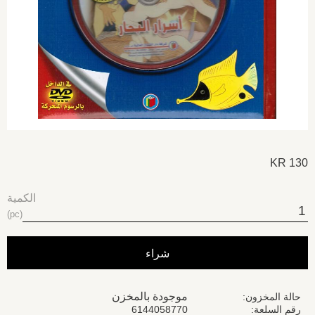
KR
130
الكمية
pc
شراء
موجودة بالمخزن
حالة المخزون
رقم السلعة
6144058770