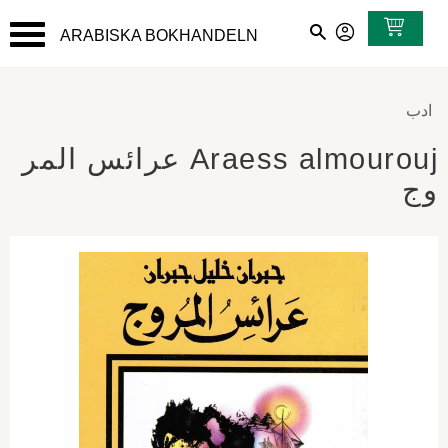
ARABISKA BOKHANDELN
القائمة
ادب
Araess almourouj عرائس المر
وج