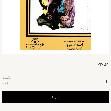
KR
49
الكمية
pc
شراء