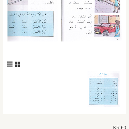
عرض الشب
عرض ال
KR
60