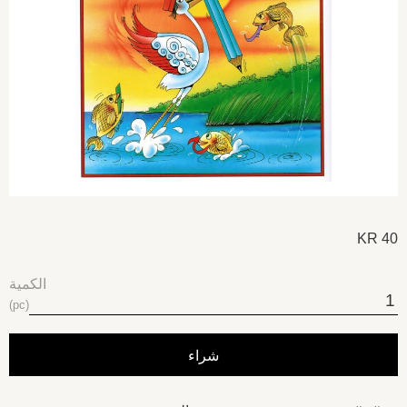
KR
40
الكمية
pc
شراء