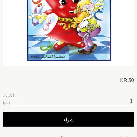
KR
50
الكمية
pc
شراء