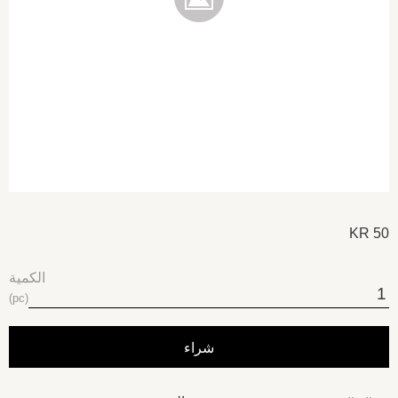
KR
50
الكمية
pc
شراء