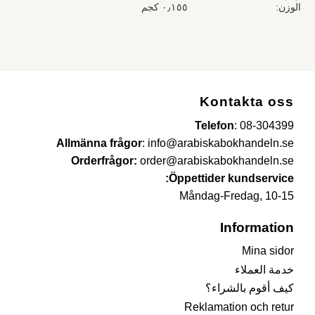
الوزن
٠٫١٥٥ كجم
Kontakta oss
Telefon
:
08-304399
Allmänna frågor
:
info@arabiskabokhandeln.se
Orderfrågor:
order@arabiskabokhandeln.se
Öppettider kundservice:
Måndag-Fredag, 10-15
Information
Mina sidor
خدمة العملاء
كيف أقوم بالشراء؟
Reklamation och retur