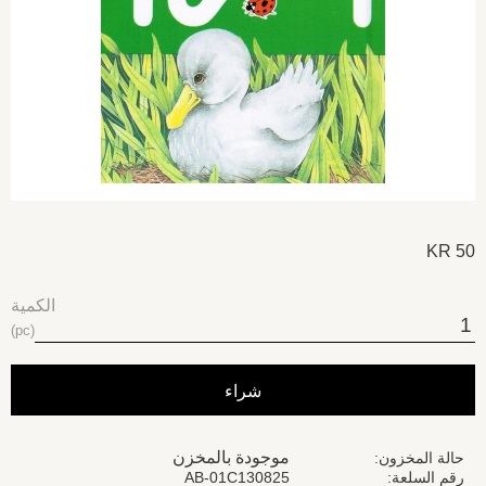
KR
50
الكمية
pc
شراء
موجودة بالمخزن
حالة المخزون
رقم السلعة
AB-01C130825