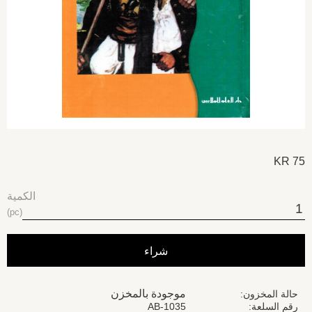
KR
75
الكمية
pc
شراء
موجودة بالمخزن
حالة المخزون
رقم السلعة
AB-1035