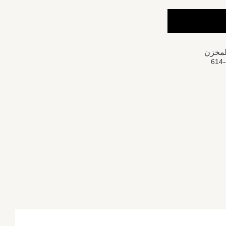
لمخزن
614-