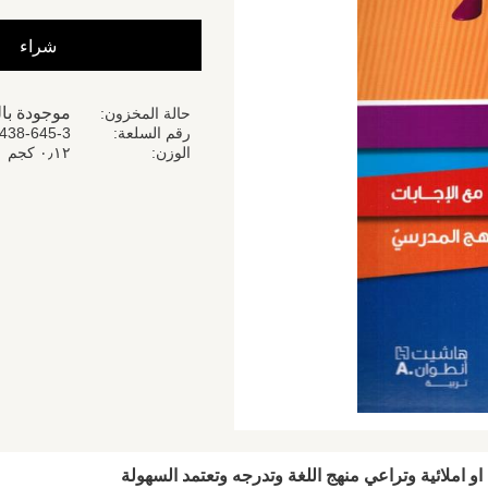
شراء
موجودة با
حالة المخزون
رقم السلعة
438-645-3
الوزن
٠٫١٢ كجم
و املائية وتراعي منهج اللغة وتدرجه وتعتمد السهولة