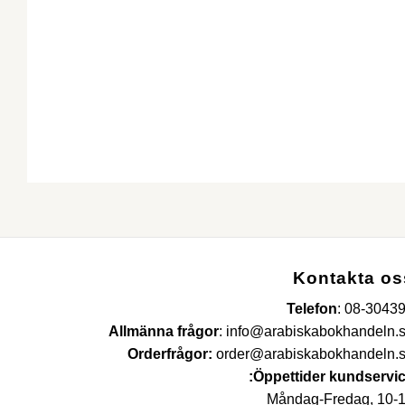
Kontakta os
Telefon
:
08-3043
Allmänna frågor
:
info@arabiskabokhandeln.
Orderfrågor:
order@arabiskabokhandeln.
Öppettider kundservic
Måndag-Fredag, 10-