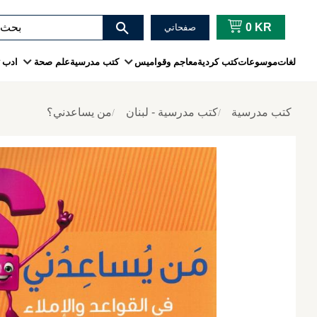
0
KR
صفحاتي
لغات
موسوعات
كتب كردية
معاجم وقواميس
كتب مدرسية
علم صحة
ادب
كتب مدرسية
كتب مدرسية - لبنان
من يساعدني؟