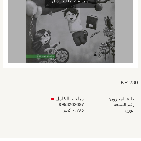
مباعة بالكامل
KR
230
مباعة بالكامل
حالة المخزون
رقم السلعة
9953262697
الوزن
٠٫٢٨٥ كجم