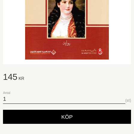
145
KR
Antal
st
KÖP