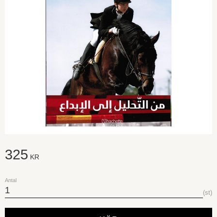
325
KR
Antal
st