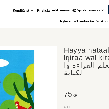
exkl. moms
Språk
Kundtjänst
Prislista
Nyheter
Barnböcker
Skönli
Hayya nataa
lqiraa wal ki
علم القراءة وا
لكتابة
75
KR
Antal