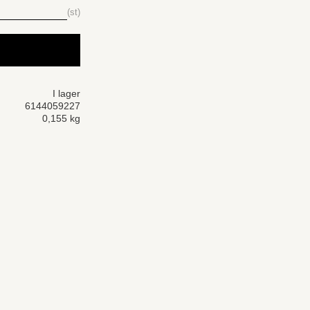
st
I lager
6144059227
0,155 kg