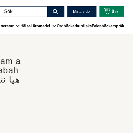
0
Mina sidor
KR
tteratur
Hälsa
Läromedel
Ordböcker
kurdiska
Faktaböcker
språk
lam a
tabah
هيا نت