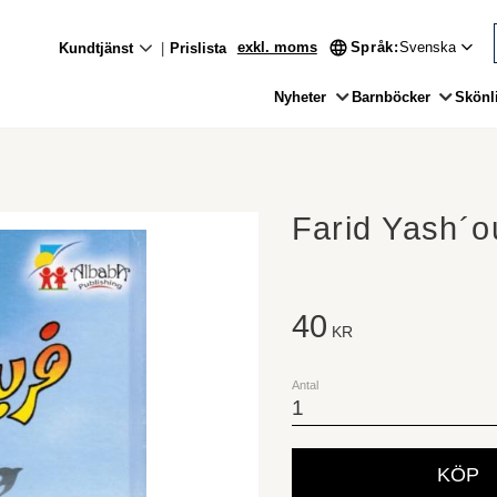
exkl. moms
Språk
Kundtjänst
Prislista
Nyheter
Barnböcker
Skönli
Farid Yash´o
40
KR
Antal
KÖP