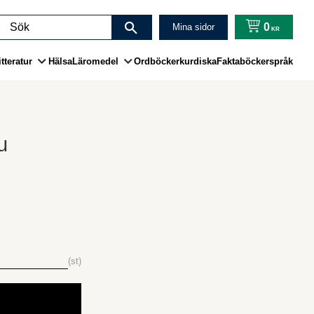
0
Mina sidor
KR
tteratur
Hälsa
Läromedel
Ordböcker
kurdiska
Faktaböcker
språk
u
st