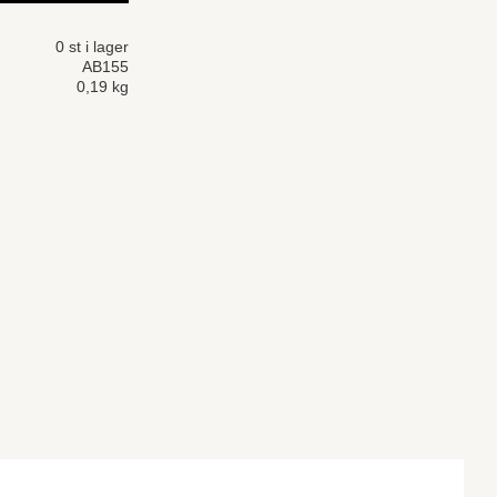
0 st i lager
AB155
0,19 kg