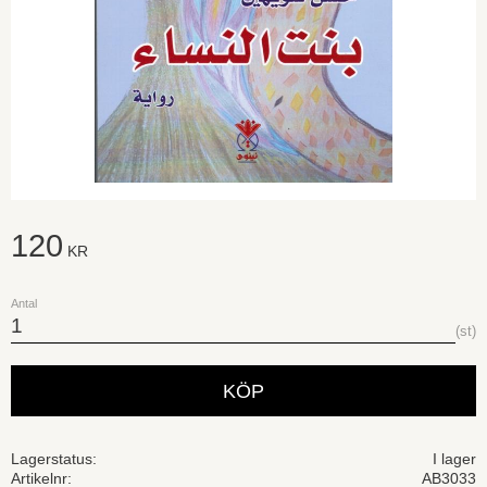
120
KR
Antal
st
KÖP
Lagerstatus
I lager
Artikelnr
AB3033