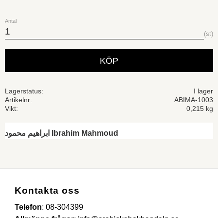
Antal
st
KÖP
Lagerstatus
I lager
Artikelnr
ABIMA-1003
Vikt
0,215 kg
ابراهيم محمود Ibrahim Mahmoud
Kontakta oss
Telefon
:
08-304399