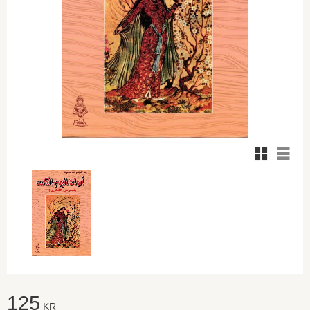
Rutnätsvy
Listvy
125
KR