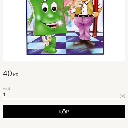
40
KR
Antal
st
KÖP