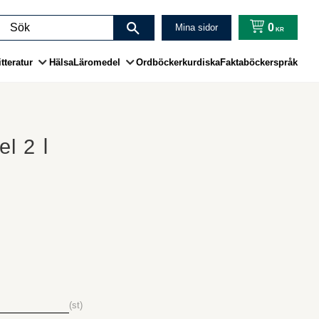
0
Mina sidor
KR
tteratur
Hälsa
Läromedel
Ordböcker
kurdiska
Faktaböcker
språk
l 2 ا
st