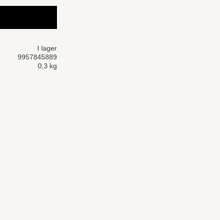
I lager
9957845889
0,3 kg