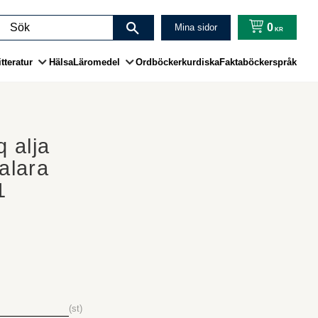
0
Mina sidor
KR
tteratur
Hälsa
Läromedel
Ordböcker
kurdiska
Faktaböcker
språk
 alja
 alara
1
st