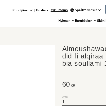
exkl. moms
Språk
Kundtjänst
Prislista
Nyheter
Barnböcker
Skönli
Almoushawaq
did fi alqiraa
bia soullami 
60
KR
Antal