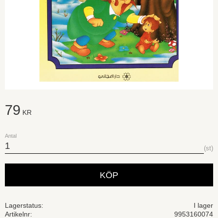
79
KR
Antal
st
KÖP
Lagerstatus
I lager
Artikelnr
9953160074