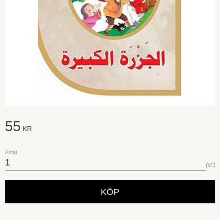
55
KR
Antal
st
KÖP