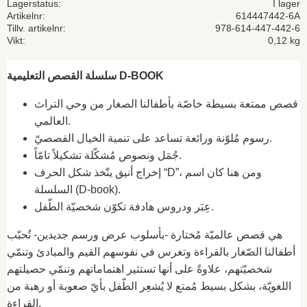
Lagerstatus
I lager
Artikelnr
614447442-6A
Tillv. artikelnr
978-614-447-442-6
Vikt
0,12 kg
سلسلة القصص التعليمية D-BOOK
قصص ممتعة بسيطة خاصّة بأطفالنا الصغار من وحي التراث
العالمي.
رسوم مُلوّنة ورائعة تساعد على تنمية الخيال القصصيّ.
جُمَل ونصوص مُشكّلة تشكيلاً تامّاً.
إخراج أنيق يتّخذ شكل الحرف “D”، ومن هنا كان اسم
السلسلة (D-book).
عِبَر ودروس هادفة تكوّن شخصيّة الطّفل.
هي قصص عالميّة مُختارة -بأسلوب عرض ورسم جديدين- تُحبّب
أطفالنا الصّغار بالقراءة وتغرس في نفوسهم القيم والمبادئ وتنمّي
شخصيّتهم، علاوةً على أنها تستثير اهتماماتهم وتنمّي حصيلتهم
اللغويّة، بشكل بسيط مُمتع لا يُشعِر الطّفل بأيّ صعوبة أو رهبة من
القراءة.