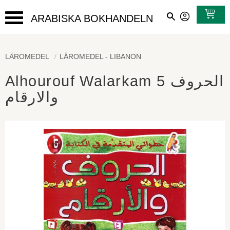
ARABISKA BOKHANDELN
Meny
LÄROMEDEL
LÄROMEDEL - LIBANON
Alhourouf Walarkam 5 الحروف
والارقام