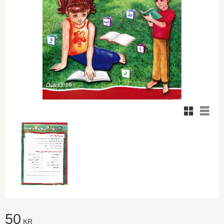
Rutnätsvy
Listvy
50
KR