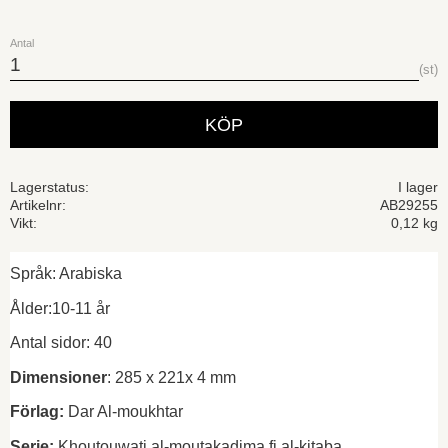
Antal
st
KÖP
Lagerstatus
I lager
Artikelnr
AB29255
Vikt
0,12 kg
Språk: Arabiska
Ålder:10-11 år
Antal sidor: 40
Dimensioner
: 285 x 221x 4 mm
Förlag:
Dar Al-moukhtar
Serie:
Khoutouwati al-moutakadima fi al-kitaba