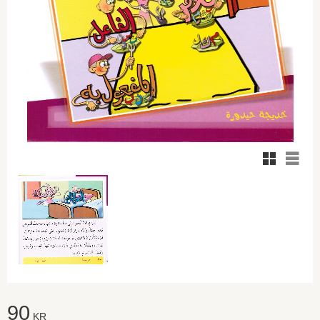
Rutnätsvy
Listvy
90
KR